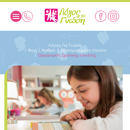
Λόγος Για Γνώση
Blog
Άρθρα
Εξατομικευμένη Μελέτη
Οργάνωση Σχολικής Μελέτης