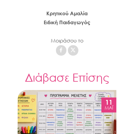
Κρητικού Αμαλία
Ειδική Παιδαγωγός
Μοιράσου το
Διάβασε Επίσης
4
11
Ι
ΜΆΙ