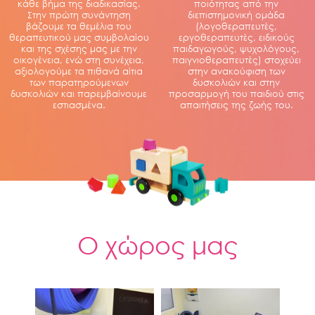
κάθε βήμα της διαδικασίας.
ποιότητας από την
Στην πρώτη συνάντηση
διεπιστημονική ομάδα
βάζουμε τα θεμέλια του
(λογοθεραπευτές,
θεραπευτικού μας συμβολαίου
εργοθεραπευτές, ειδικούς
και της σχέσης μας με την
παιδαγωγούς, ψυχολόγους,
οικογένεια, ενώ στη συνέχεια,
παιγνιοθεραπευτές) στοχεύει
αξιολογούμε τα πιθανά αίτια
στην ανακούφιση των
των παρατηρούμενων
δυσκολιών και στην
δυσκολιών και παρεμβαίνουμε
προσαρμογή του παιδιού στις
εστιασμένα.
απαιτήσεις της ζωής του.
Ο χώρος μας